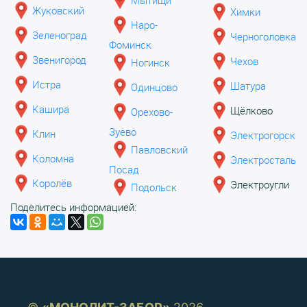
Жуковский
Химки
Наро-
Зеленоград
Черноголовка
Фоминск
Звенигород
Чехов
Ногинск
Истра
Шатура
Одинцово
Кашира
Щёлково
Орехово-
Зуево
Клин
Электрогорск
Павловский
Коломна
Электросталь
Посад
Королёв
Электроугли
Подольск
Поделитесь информацией: