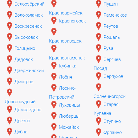
Белоозёрский
Пущин
Красноармейск
Волоколамск
Раменское
Красногорск
Воскресенск
Реутов
Высоковск
Рошаль
Краснозаводск
Голицыно
Руза
Краснознаменск
Дедовск
Сергиев
Кубинка
Посад
Дзержинский
Серпухов
Лобня
Дмитров
Лосино-
Солнечногорск
Петровский
Долгопрудный
Старая
Луховицы
Домодедово
Купавна
Люберцы
Дрезна
Ступино
Можайск
Дубна
Фрязино
Мытищи