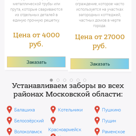
металлической трубы или
ограждение, которое часто
прута, которые свариваются
используется на участках
из отдельных деталей в
загородных коттеджей,
единую прочную решетку.
частных домов в черте
города.
Цена от 4000
Цена от 27000
руб.
руб.
Заказать
Заказать
Устанавливаем заборы во всех
районах Московской области:
Балашиха
Котельники
Пушкино
Белоозёрский
Пущин
Красноармейск
Волоколамск
Раменское