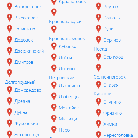
Красногорск
Воскресенск
Реутов
Высоковск
Рошаль
Краснозаводск
Голицыно
Руза
Краснознаменск
Дедовск
Сергиев
Кубинка
Посад
Дзержинский
Серпухов
Лобня
Дмитров
Лосино-
Солнечногорск
Петровский
Долгопрудный
Старая
Луховицы
Домодедово
Купавна
Люберцы
Дрезна
Ступино
Можайск
Дубна
Фрязино
Мытищи
Жуковский
Химки
Наро-
Зеленоград
Черноголовка