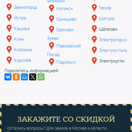
Фоминск
Звенигород
Чехов
Ногинск
Истра
Шатура
Одинцово
Кашира
Щёлково
Орехово-
Зуево
Клин
Электрогорск
Павловский
Коломна
Электросталь
Посад
Королёв
Электроугли
Подольск
Поделитесь информацией:
ЗАКАЖИТЕ СО СКИДКОЙ
Остались вопросы? Для заказа в Москве и области.